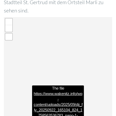
Stadtteil St. Gertrud mit dem Ortsteil Marli zu
sehen sind.
The file
https://www.wakenitz.info/wp
-
content/uploads/2025/09/dji_f
ly_20250922_165104_824_1
758563536783_pano-1-