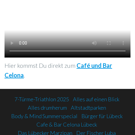
Hier kommst Du direkt zum
Café und Bar
Celona
.
7-Türme-Triathlon 2025
Alles auf einen Blick
Alles drumherum
Altstadtparken
Body & Mind Summerspecial
Bürger für Lübeck
Cafe & Bar Celona Lübeck
Das Lübecker Marzipan
Der Fischer Luba