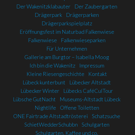
Der Wakenitzklabauter
Der Zaubergarten
Drägerpark
Drägerparken
Drägerparkspielplatz
Eröffnungsfest im Naturbad Falkenwiese
Falkenwiese
Falkenwieseparken
Für Unternehmen
Gallerie am Burgtor – Isabella Moog
Ich bin die Wakenitz
Impressum
Kleine Riesengeschichte
Kontakt
Lübeck kunterbunt
Lübecker Altstadt
Lübecker Winter
Lübecks CaféCulTour
Lübsche GutNacht
Museums-Altstadt Lübeck
Nightlife
Offene Toiletten
ONE Fairtrade Altstadtrösterei
Schatzsuche
SchietWedderSchubbn
Schulgarten
Schulgarten, Kaffee und co.