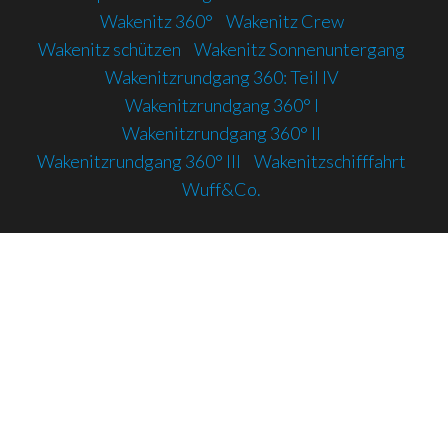
Wakenitz 360°
Wakenitz Crew
Wakenitz schützen
Wakenitz Sonnenuntergang
Wakenitzrundgang 360: Teil IV
Wakenitzrundgang 360° I
Wakenitzrundgang 360° II
Wakenitzrundgang 360° III
Wakenitzschifffahrt
Wuff&Co.