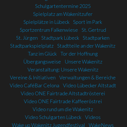
Schulgartentermine 2025
Spielplatz am Wakenitzufer
Spielplätze in Lübeck
Sport im Park
Sportzentrum Falkenwiese
St. Gertrud
St. Jürgen
Stadtpark Lübeck
Stadtparken
Stadtparkspielplatz
Stadtteile an der Wakenitz
Tanz im Glück
Tor der Hoffnung
Übergangsweise
Unsere Wakenitz
Veranstaltung: Unsere Wakenitz
Vereine & Initiativen
Verwaltungen & Bereiche
Video CaféBar Celona
Video Lübecker Altstadt
Video ONE Fairtrade Altstadtrösterei
Video ONE Fairtrade Kaffeeröstrei
Video rund um die Wakenitz
Video Schulgarten Lübeck
Videos
Wake up Wakenitz Jugendfestival
WakeNews