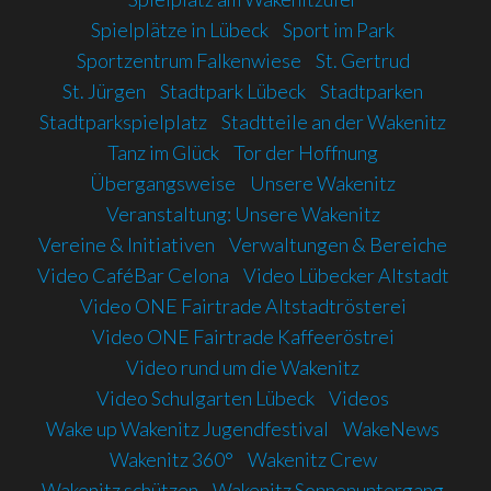
Spielplätze in Lübeck
Sport im Park
Sportzentrum Falkenwiese
St. Gertrud
St. Jürgen
Stadtpark Lübeck
Stadtparken
Stadtparkspielplatz
Stadtteile an der Wakenitz
Tanz im Glück
Tor der Hoffnung
Übergangsweise
Unsere Wakenitz
Veranstaltung: Unsere Wakenitz
Vereine & Initiativen
Verwaltungen & Bereiche
Video CaféBar Celona
Video Lübecker Altstadt
Video ONE Fairtrade Altstadtrösterei
Video ONE Fairtrade Kaffeeröstrei
Video rund um die Wakenitz
Video Schulgarten Lübeck
Videos
Wake up Wakenitz Jugendfestival
WakeNews
Wakenitz 360°
Wakenitz Crew
Wakenitz schützen
Wakenitz Sonnenuntergang