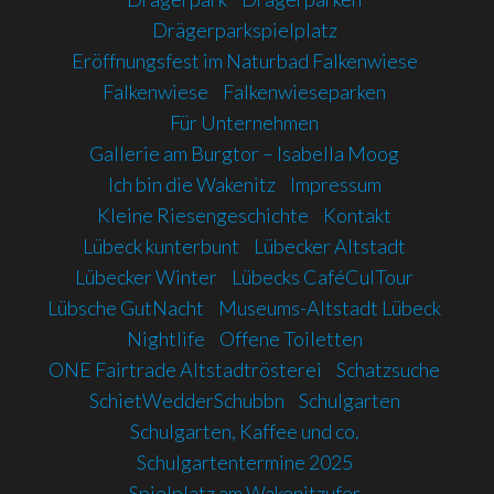
Drägerparkspielplatz
Eröffnungsfest im Naturbad Falkenwiese
Falkenwiese
Falkenwieseparken
Für Unternehmen
Gallerie am Burgtor – Isabella Moog
Ich bin die Wakenitz
Impressum
Kleine Riesengeschichte
Kontakt
Lübeck kunterbunt
Lübecker Altstadt
Lübecker Winter
Lübecks CaféCulTour
Lübsche GutNacht
Museums-Altstadt Lübeck
Nightlife
Offene Toiletten
ONE Fairtrade Altstadtrösterei
Schatzsuche
SchietWedderSchubbn
Schulgarten
Schulgarten, Kaffee und co.
Schulgartentermine 2025
Spielplatz am Wakenitzufer