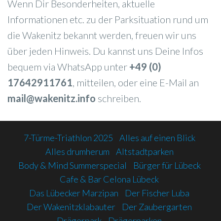
Wenn Dir Besonderheiten, aktuelle
Informationen etc. zu der Parksituation rund um
die Wakenitz bekannt werden, freuen wir uns
über jeden Hinweis. Du kannst uns Deine Infos
bequem via WhatsApp unter
+49 (0)
17642911761
, mitteilen, oder eine E-Mail an
mail@wakenitz.info
schreiben.
7-Türme-Triathlon 2025
Alles auf einen Blick
Alles drumherum
Altstadtparken
Body & Mind Summerspecial
Bürger für Lübeck
Cafe & Bar Celona Lübeck
Das Lübecker Marzipan
Der Fischer Luba
Der Wakenitzklabauter
Der Zaubergarten
Drägerpark
Drägerparken