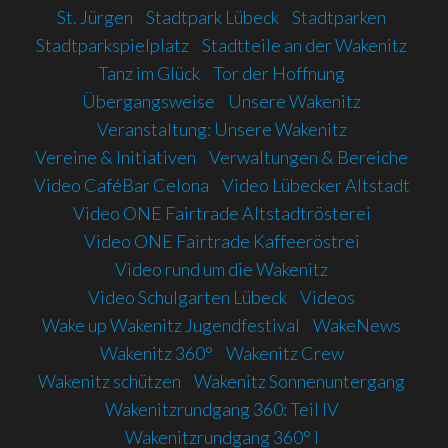
St. Jürgen
Stadtpark Lübeck
Stadtparken
Stadtparkspielplatz
Stadtteile an der Wakenitz
Tanz im Glück
Tor der Hoffnung
Übergangsweise
Unsere Wakenitz
Veranstaltung: Unsere Wakenitz
Vereine & Initiativen
Verwaltungen & Bereiche
Video CaféBar Celona
Video Lübecker Altstadt
Video ONE Fairtrade Altstadtrösterei
Video ONE Fairtrade Kaffeeröstrei
Video rund um die Wakenitz
Video Schulgarten Lübeck
Videos
Wake up Wakenitz Jugendfestival
WakeNews
Wakenitz 360°
Wakenitz Crew
Wakenitz schützen
Wakenitz Sonnenuntergang
Wakenitzrundgang 360: Teil IV
Wakenitzrundgang 360° I