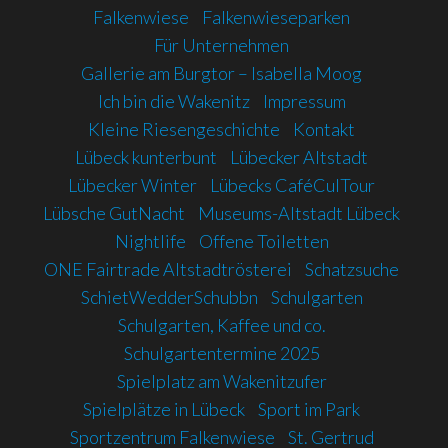
Falkenwiese
Falkenwieseparken
Für Unternehmen
Gallerie am Burgtor – Isabella Moog
Ich bin die Wakenitz
Impressum
Kleine Riesengeschichte
Kontakt
Lübeck kunterbunt
Lübecker Altstadt
Lübecker Winter
Lübecks CaféCulTour
Lübsche GutNacht
Museums-Altstadt Lübeck
Nightlife
Offene Toiletten
ONE Fairtrade Altstadtrösterei
Schatzsuche
SchietWedderSchubbn
Schulgarten
Schulgarten, Kaffee und co.
Schulgartentermine 2025
Spielplatz am Wakenitzufer
Spielplätze in Lübeck
Sport im Park
Sportzentrum Falkenwiese
St. Gertrud