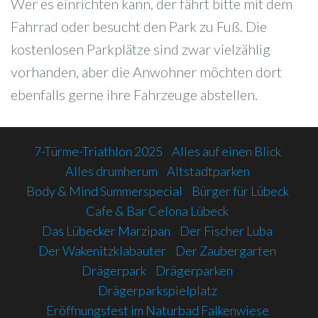
Wer es einrichten kann, der fährt bitte mit dem
Fahrrad oder besucht den Park zu Fuß. Die
kostenlosen Parkplätze sind zwar vielzählig
vorhanden, aber die Anwohner möchten dort
ebenfalls gerne ihre Fahrzeuge abstellen.
7-Türme-Triathlon 2025
Alles auf einen Blick
Alles drumherum
Altstadtparken
Body & Mind Summerspecial
Bürger für Lübeck
Cafe & Bar Celona Lübeck
Das Lübecker Marzipan
Der Fischer Luba
Der Wakenitzklabauter
Der Zaubergarten
Drägerpark
Drägerparken
Drägerparkspielplatz
Eröffnungsfest im Naturbad Falkenwiese