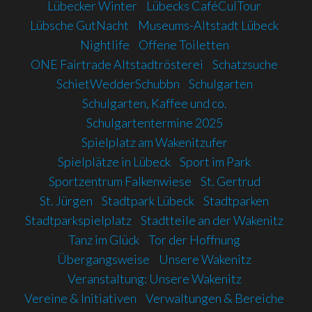
Lübecker Winter
Lübecks CaféCulTour
Lübsche GutNacht
Museums-Altstadt Lübeck
Nightlife
Offene Toiletten
ONE Fairtrade Altstadtrösterei
Schatzsuche
SchietWedderSchubbn
Schulgarten
Schulgarten, Kaffee und co.
Schulgartentermine 2025
Spielplatz am Wakenitzufer
Spielplätze in Lübeck
Sport im Park
Sportzentrum Falkenwiese
St. Gertrud
St. Jürgen
Stadtpark Lübeck
Stadtparken
Stadtparkspielplatz
Stadtteile an der Wakenitz
Tanz im Glück
Tor der Hoffnung
Übergangsweise
Unsere Wakenitz
Veranstaltung: Unsere Wakenitz
Vereine & Initiativen
Verwaltungen & Bereiche