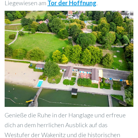
Liegewiesen am
Tor der Hoffnung
.
Genieße die Ruhe in der Hanglage und erfreue
dich an dem herrlichen Ausblick auf das
Westufer der Wakenitz und die historischen