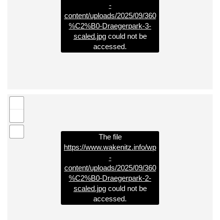
-
content/uploads/2025/09/360
%C2%B0-Draegerpark-3-
scaled.jpg
could not be
accessed.
The file
https://www.wakenitz.info/wp
-
content/uploads/2025/09/360
%C2%B0-Draegerpark-2-
scaled.jpg
could not be
accessed.