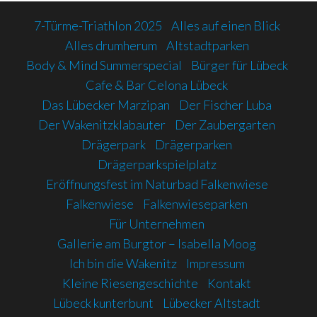
7-Türme-Triathlon 2025
Alles auf einen Blick
Alles drumherum
Altstadtparken
Body & Mind Summerspecial
Bürger für Lübeck
Cafe & Bar Celona Lübeck
Das Lübecker Marzipan
Der Fischer Luba
Der Wakenitzklabauter
Der Zaubergarten
Drägerpark
Drägerparken
Drägerparkspielplatz
Eröffnungsfest im Naturbad Falkenwiese
Falkenwiese
Falkenwieseparken
Für Unternehmen
Gallerie am Burgtor – Isabella Moog
Ich bin die Wakenitz
Impressum
Kleine Riesengeschichte
Kontakt
Lübeck kunterbunt
Lübecker Altstadt