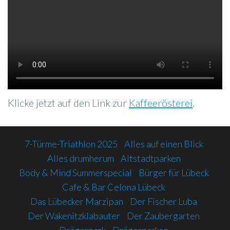
Klicke jetzt auf den Link zur
Kaffeerösterei
.
7-Türme-Triathlon 2025
Alles auf einen Blick
Alles drumherum
Altstadtparken
Body & Mind Summerspecial
Bürger für Lübeck
Cafe & Bar Celona Lübeck
Das Lübecker Marzipan
Der Fischer Luba
Der Wakenitzklabauter
Der Zaubergarten