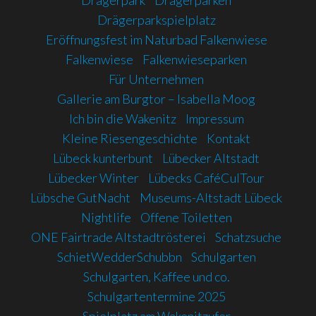
Drägerpark
Drägerparken
Drägerparkspielplatz
Eröffnungsfest im Naturbad Falkenwiese
Falkenwiese
Falkenwieseparken
Für Unternehmen
Gallerie am Burgtor – Isabella Moog
Ich bin die Wakenitz
Impressum
Kleine Riesengeschichte
Kontakt
Lübeck kunterbunt
Lübecker Altstadt
Lübecker Winter
Lübecks CaféCulTour
Lübsche GutNacht
Museums-Altstadt Lübeck
Nightlife
Offene Toiletten
ONE Fairtrade Altstadtrösterei
Schatzsuche
SchietWedderSchubbn
Schulgarten
Schulgarten, Kaffee und co.
Schulgartentermine 2025