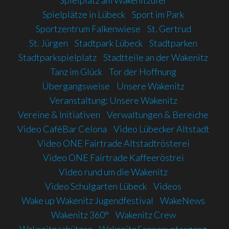
Spielplatz am Wakenitzufer
Spielplätze in Lübeck
Sport im Park
Sportzentrum Falkenwiese
St. Gertrud
St. Jürgen
Stadtpark Lübeck
Stadtparken
Stadtparkspielplatz
Stadtteile an der Wakenitz
Tanz im Glück
Tor der Hoffnung
Übergangsweise
Unsere Wakenitz
Veranstaltung: Unsere Wakenitz
Vereine & Initiativen
Verwaltungen & Bereiche
Video CaféBar Celona
Video Lübecker Altstadt
Video ONE Fairtrade Altstadtrösterei
Video ONE Fairtrade Kaffeeröstrei
Video rund um die Wakenitz
Video Schulgarten Lübeck
Videos
Wake up Wakenitz Jugendfestival
WakeNews
Wakenitz 360°
Wakenitz Crew