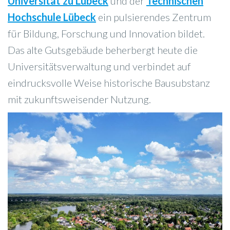
Universität zu Lübeck
und der
Technischen
Hochschule Lübeck
ein pulsierendes Zentrum
für Bildung, Forschung und Innovation bildet.
Das alte Gutsgebäude beherbergt heute die
Universitätsverwaltung und verbindet auf
eindrucksvolle Weise historische Bausubstanz
mit zukunftsweisender Nutzung.