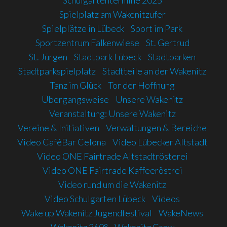
Schulgartentermine 2025
Spielplatz am Wakenitzufer
Spielplätze in Lübeck
Sport im Park
Sportzentrum Falkenwiese
St. Gertrud
St. Jürgen
Stadtpark Lübeck
Stadtparken
Stadtparkspielplatz
Stadtteile an der Wakenitz
Tanz im Glück
Tor der Hoffnung
Übergangsweise
Unsere Wakenitz
Veranstaltung: Unsere Wakenitz
Vereine & Initiativen
Verwaltungen & Bereiche
Video CaféBar Celona
Video Lübecker Altstadt
Video ONE Fairtrade Altstadtrösterei
Video ONE Fairtrade Kaffeeröstrei
Video rund um die Wakenitz
Video Schulgarten Lübeck
Videos
Wake up Wakenitz Jugendfestival
WakeNews