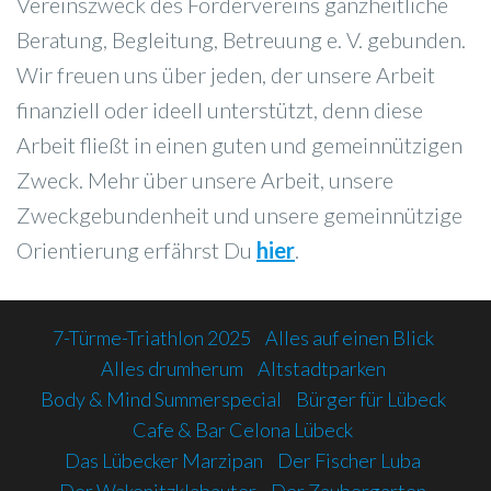
Vereinszweck des Fördervereins ganzheitliche
Beratung, Begleitung, Betreuung e. V. gebunden.
Wir freuen uns über jeden, der unsere Arbeit
finanziell oder ideell unterstützt, denn diese
Arbeit fließt in einen guten und gemeinnützigen
Zweck. Mehr über unsere Arbeit, unsere
Zweckgebundenheit und unsere gemeinnützige
Orientierung erfährst Du
hier
.
7-Türme-Triathlon 2025
Alles auf einen Blick
Alles drumherum
Altstadtparken
Body & Mind Summerspecial
Bürger für Lübeck
Cafe & Bar Celona Lübeck
Das Lübecker Marzipan
Der Fischer Luba