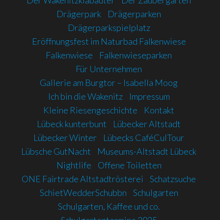
Der Wakenitzklabauter
Der Zaubergarten
Drägerpark
Drägerparken
Drägerparkspielplatz
Eröffnungsfest im Naturbad Falkenwiese
Falkenwiese
Falkenwieseparken
Für Unternehmen
Gallerie am Burgtor – Isabella Moog
Ich bin die Wakenitz
Impressum
Kleine Riesengeschichte
Kontakt
Lübeck kunterbunt
Lübecker Altstadt
Lübecker Winter
Lübecks CaféCulTour
Lübsche GutNacht
Museums-Altstadt Lübeck
Nightlife
Offene Toiletten
ONE Fairtrade Altstadtrösterei
Schatzsuche
SchietWedderSchubbn
Schulgarten
Schulgarten, Kaffee und co.