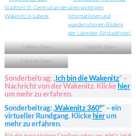
Café&Bar Celona
Café & Bar Celona
Café & Bar Celona
Sonderbeitrag: „
Ich bin die Wakenitz
“ –
Nachricht von der Wakenitz. Klicke
hier
um mehr zu erfahren.
Sonderbeitrag: „
Wakenitz 360°
“ – ein
virtueller Rundgang. Klicke
hier
um
mehr zu erfahren.
Für die ganz kleinen Großen unter uns gibt’s jetzt