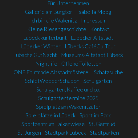
Für Unternehmen
Gallerie am Burgtor – Isabella Moog
Ich bin die Wakenitz
Impressum
Kleine Riesengeschichte
Kontakt
Lübeck kunterbunt
Lübecker Altstadt
Lübecker Winter
Lübecks CaféCulTour
Lübsche GutNacht
Museums-Altstadt Lübeck
Nightlife
Offene Toiletten
ONE Fairtrade Altstadtrösterei
Schatzsuche
SchietWedderSchubbn
Schulgarten
Schulgarten, Kaffee und co.
Schulgartentermine 2025
Spielplatz am Wakenitzufer
Spielplätze in Lübeck
Sport im Park
Sportzentrum Falkenwiese
St. Gertrud
St. Jürgen
Stadtpark Lübeck
Stadtparken