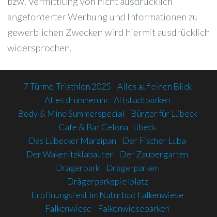
bzw. Vermittlung von nicht ausdrücklich
angeforderter Werbung und Informationen zu
gewerblichen Zwecken wird hiermit ausdrücklich
widersprochen.
7-Türme-Triathlon 2025
Alles auf einen Blick
Alles drumherum
Altstadtparken
Body & Mind Summerspecial
Bürger für Lübeck
Cafe & Bar Celona Lübeck
Das Lübecker Marzipan
Der Fischer Luba
Der Wakenitzklabauter
Der Zaubergarten
Drägerpark
Drägerparken
Drägerparkspielplatz
Eröffnungsfest im Naturbad Falkenwiese
Falkenwiese
Falkenwieseparken