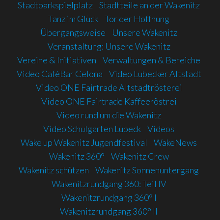
Stadtparkspielplatz
Stadtteile an der Wakenitz
Tanz im Glück
Tor der Hoffnung
Übergangsweise
Unsere Wakenitz
Veranstaltung: Unsere Wakenitz
Vereine & Initiativen
Verwaltungen & Bereiche
Video CaféBar Celona
Video Lübecker Altstadt
Video ONE Fairtrade Altstadtrösterei
Video ONE Fairtrade Kaffeeröstrei
Video rund um die Wakenitz
Video Schulgarten Lübeck
Videos
Wake up Wakenitz Jugendfestival
WakeNews
Wakenitz 360°
Wakenitz Crew
Wakenitz schützen
Wakenitz Sonnenuntergang
Wakenitzrundgang 360: Teil IV
Wakenitzrundgang 360° I
Wakenitzrundgang 360° II