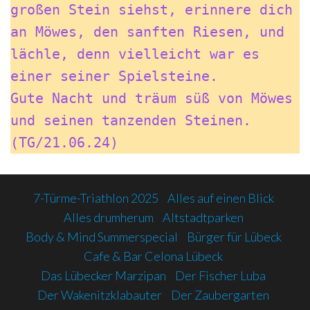
großen Stein siehst, erinnere dich 
an Möwes, den sanften Riesen, und 
lächle, denn vielleicht war es 
einer seiner Spielsteine.
Gute Nacht und träum süß von Möwes 
und seinen tanzenden Steinen.
(TG/21.06.24)
7-Türme-Triathlon 2025
Alles auf einen Blick
Alles drumherum
Altstadtparken
Body & Mind Summerspecial
Bürger für Lübeck
Cafe & Bar Celona Lübeck
Das Lübecker Marzipan
Der Fischer Luba
Der Wakenitzklabauter
Der Zaubergarten