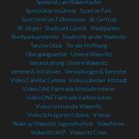
Spielplatz am Wakenitzufer
Spielplätze in Lübeck
Sport im Park
Sportzentrum Falkenwiese
St. Gertrud
St. Jürgen
Stadtpark Lübeck
Stadtparken
Stadtparkspielplatz
Stadtteile an der Wakenitz
Tanz im Glück
Tor der Hoffnung
Übergangsweise
Unsere Wakenitz
Veranstaltung: Unsere Wakenitz
Vereine & Initiativen
Verwaltungen & Bereiche
Video CaféBar Celona
Video Lübecker Altstadt
Video ONE Fairtrade Altstadtrösterei
Video ONE Fairtrade Kaffeeröstrei
Video rund um die Wakenitz
Video Schulgarten Lübeck
Videos
Wake up Wakenitz Jugendfestival
WakeNews
Wakenitz 360°
Wakenitz Crew