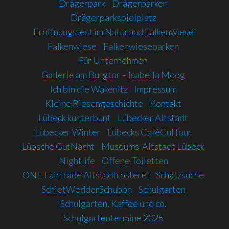
Drägerpark
Drägerparken
Drägerparkspielplatz
Eröffnungsfest im Naturbad Falkenwiese
Falkenwiese
Falkenwieseparken
Für Unternehmen
Gallerie am Burgtor – Isabella Moog
Ich bin die Wakenitz
Impressum
Kleine Riesengeschichte
Kontakt
Lübeck kunterbunt
Lübecker Altstadt
Lübecker Winter
Lübecks CaféCulTour
Lübsche GutNacht
Museums-Altstadt Lübeck
Nightlife
Offene Toiletten
ONE Fairtrade Altstadtrösterei
Schatzsuche
SchietWedderSchubbn
Schulgarten
Schulgarten, Kaffee und co.
Schulgartentermine 2025