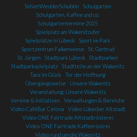
SchietWedderSchubbn
Schulgarten
Schulgarten, Kaffee und co.
Schulgartentermine 2025
Spielplatz am Wakenitzufer
Spielplätze in Lübeck
Sport im Park
Sportzentrum Falkenwiese
St. Gertrud
St. Jürgen
Stadtpark Lübeck
Stadtparken
Stadtparkspielplatz
Stadtteile an der Wakenitz
Tanz im Glück
Tor der Hoffnung
Übergangsweise
Unsere Wakenitz
Veranstaltung: Unsere Wakenitz
Vereine & Initiativen
Verwaltungen & Bereiche
Video CaféBar Celona
Video Lübecker Altstadt
Video ONE Fairtrade Altstadtrösterei
Video ONE Fairtrade Kaffeeröstrei
Video rund um die Wakenitz