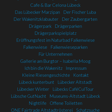
Cafe & Bar Celona Lübeck
Das Lübecker Marzipan
Der Fischer Luba
Der Wakenitzklabauter
Der Zaubergarten
Drägerpark
Drägerparken
Drägerparkspielplatz
Eröffnungsfest im Naturbad Falkenwiese
Falkenwiese
Falkenwieseparken
Für Unternehmen
Gallerie am Burgtor – Isabella Moog
Ich bin die Wakenitz
Impressum
Kleine Riesengeschichte
Kontakt
Lübeck kunterbunt
Lübecker Altstadt
Lübecker Winter
Lübecks CaféCulTour
Lübsche GutNacht
Museums-Altstadt Lübeck
Nightlife
Offene Toiletten
ONE Fairtrade Altstadtrösterei
Schatzsuche