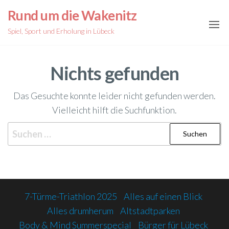
Zum
Rund um die Wakenitz
Inhalt
Spiel, Sport und Erholung in Lübeck
springen
Nichts gefunden
Das Gesuchte konnte leider nicht gefunden werden.
Vielleicht hilft die Suchfunktion.
Suchen
nach:
7-Türme-Triathlon 2025
Alles auf einen Blick
Alles drumherum
Altstadtparken
Body & Mind Summerspecial
Bürger für Lübeck